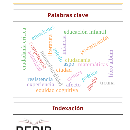
Palabras clave
emociones
ciudadanía crítica
educación infantil
precarización
literatura
infancia
competencia
miedo
interculturalidad
libro albúm
autoridad
ciudadanía
aspo
matemáticas
ciudad
poética
cultura
dibujo
resistencia
ticuna
experiencia
afecto
equidad cognitiva
Indexación