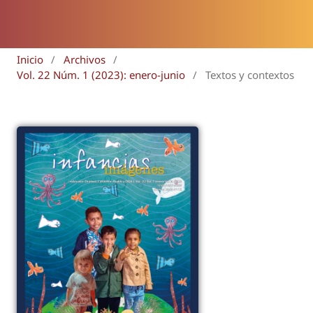
Inicio
/
Archivos
/
Vol. 22 Núm. 1 (2023): enero-junio
/
Textos y contextos