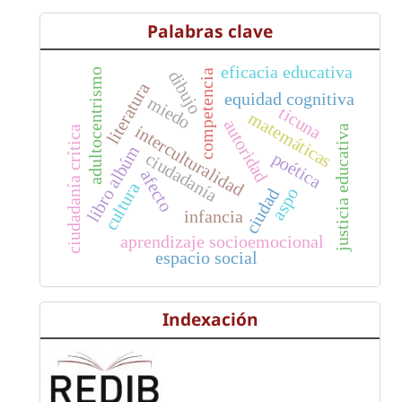
Palabras clave
eficacia educativa
adultocentrismo
dibujo
competencia
literatura
equidad cognitiva
miedo
ticuna
matemáticas
autoridad
interculturalidad
justicia educativa
ciudadanía crítica
libro albúm
poética
ciudadanía
afecto
cultura
aspo
ciudad
infancia
aprendizaje socioemocional
espacio social
Indexación