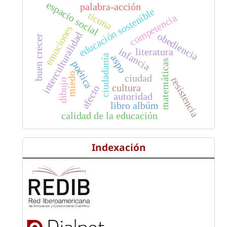
espacio social
palabra-acción
educación sostenible
ticuna
competencia
emociones
interculturalidad
obediencia
buen crecer
infancia
literatura
ciudadanía
aspo
matemáticas
poética
miedo
ciudad
resistencia
dibujo
cultura
afecto
autoridad
libro albúm
calidad de la educación
Indexación