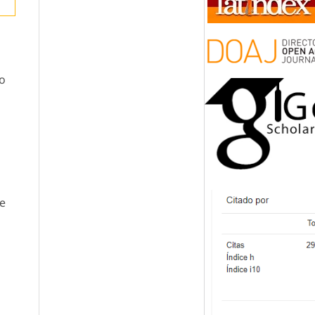
co
se