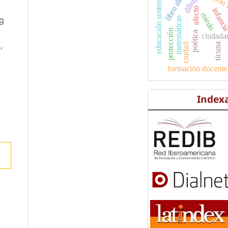
educación 
libro albúm
educación sostenible
dibujo
afecto
infanc
miedo
ng
matemáticas
protección
poética
ciudada
,
ticuna
ciudad
formación docente
Index