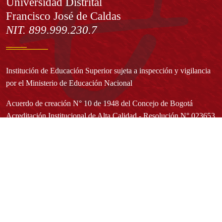
Información
Universidad Distrital
Francisco José de Caldas
NIT. 899.999.230.7
Institución de Educación Superior sujeta a inspección y vigilancia
por el Ministerio de Educación Nacional
Acuerdo de creación N° 10 de 1948 del Concejo de Bogotá
Acreditación Institucional de Alta Calidad - Resolución N° 023653
del 10 de diciembre del 2021
Redes sociales