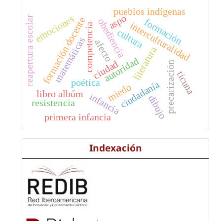
pueblos indígenas
aspo
emociones
reapertura escolar
formación docente
obediencia
formación
interculturalidad
competencia
cultura
matemáticas
afecto
literatura
autoridad
ciudad
precarización
ticuna
poética
ciudadanía
miedo
libro albúm
infancia
dibujo
resistencia
primera infancia
Indexación