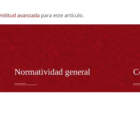
imilitud avanzada
para este artículo.
Normatividad general
C
Estatuto General
RE
Proyecto Universitario Institucional - PUI
Rec
rec
n y
Normatividad académica
C
Bog