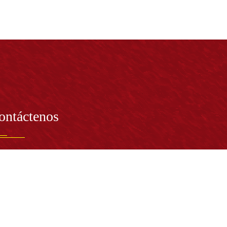
ontáctenos
PRESENTANTE LEGAL:
tor Dr. José Andelfo Lizcano Caro
toria@udistrital.edu.co
alle 13 # 31 -75
otá D.C. - República de Colombia