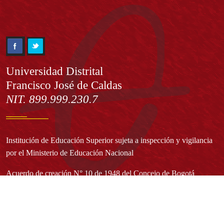
Información
Universidad Distrital
Francisco José de Caldas
NIT. 899.999.230.7
Institución de Educación Superior sujeta a inspección y vigilancia
por el Ministerio de Educación Nacional
Acuerdo de creación N° 10 de 1948 del Concejo de Bogotá
Acreditación Institucional de Alta Calidad - Resolución N° 023653
del 10 de diciembre del 2021
Redes sociales