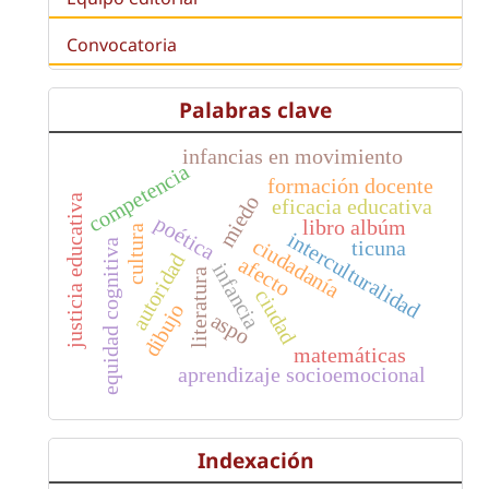
Convocatoria
Palabras clave
infancias en movimiento
competencia
formación docente
miedo
justicia educativa
eficacia educativa
poética
libro albúm
cultura
interculturalidad
ciudadanía
ticuna
equidad cognitiva
autoridad
afecto
infancia
literatura
ciudad
dibujo
aspo
matemáticas
aprendizaje socioemocional
Indexación