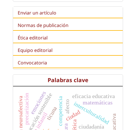
Enviar un artículo
Normas de publicación
Ética editorial
Equipo editorial
Convocatoria
Palabras clave
emociones
educación sostenible
precarización
eficacia educativa
educación neuroafectiva
competencia
matemáticas
afecto
interculturalidad
ticuna
ciudad
poética
ciudadanía