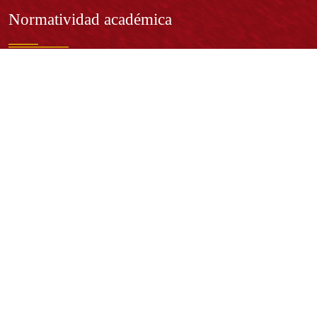
Normatividad académica
Derechos pecuniarios
Estatuto Estudiantil
Estatuto Docente
Estatuto Académico
Contáctenos
REPRESENTANTE LEGAL:
Rector Dr. José Andelfo Lizcano Caro
rectoria@udistrital.edu.co
Calle 13 # 31 -75
Bogotá D.C. - República de Colombia