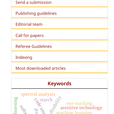
Send a submission
Publishing guidelines
Editorial team
Call for papers
Referee Guidelines
Indexing
Most downloaded articles
Keywords
spectral analysis
disability
starch
code smells
deep learning
eye-tracking
assistive technology
ucd
machine learning