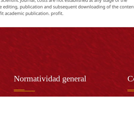
 Scientific Journal, costs are not established at any stage of the
the editing, publication and subsequent downloading of the conten
fit academic publication. profit.
Normatividad general
C
Estatuto General
RE
Proyecto Universitario Institucional - PUI
Rec
rec
n y
Normatividad académica