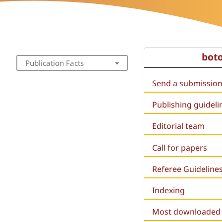
bot
Publication Facts
Send a submissio
Publishing guideli
Editorial team
Call for papers
Referee Guideline
Indexing
Most downloaded a