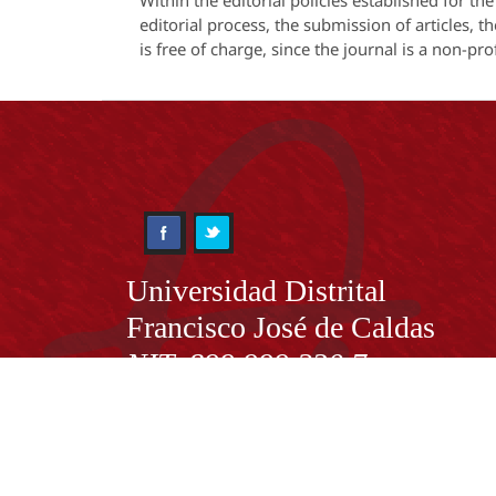
Within the editorial policies established for the
editorial process, the submission of articles, 
is free of charge, since the journal is a non-pro
Información
Universidad Distrital
Francisco José de Caldas
NIT. 899.999.230.7
Institución de Educación Superior sujeta a inspecció
vigilancia por el Ministerio de Educación Nacional