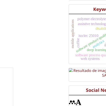
Keyw
polymer electrolyt
mobile applications
assistive technolo
disabil
software product quali
iso/iec 25010
st
coffee
analytics
deep learnin
software process qua
web systems
Social N