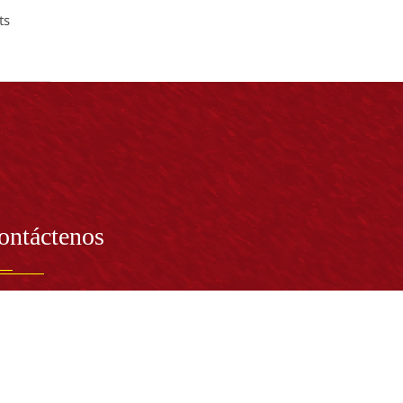
ts
ontáctenos
PRESENTANTE LEGAL:
tor Dr. José Andelfo Lizcano Caro
toria@udistrital.edu.co