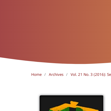
Home
/
Archives
/
Vol. 21 No. 3 (2016): 