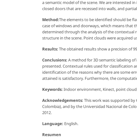
a semantic model of the scene. We are interested in 
closed doors that are recessed into walls, and parti
Method:
The elements to be identified should be flat
case of windows and doorways, which means that the 
determined through the analysis of the contextual r
structure in the scene. Point clouds were acquired u
Results:
The obtained results show a precision of 99.
Conclusions:
A method for 3D semantic labeling of 
presented. Contextual rules used for classification 
identification of the reasons why there are some err
attained is satisfactory. Furthermore, the computat
Keywords:
Indoor environment, Kinect, point cloud
Acknowledgements:
This work was supported by 
Colombia), and by the Universidad Nacional de Col
2012.
Language:
English.
Resumen