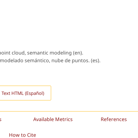
point cloud, semantic modeling (en).
, modelado semántico, nube de puntos. (es).
l Text HTML (Español)
s
Available Metrics
References
How to Cite