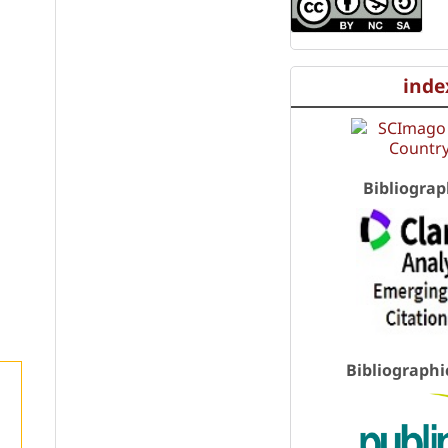
inde
Bibliograp
Bibliographi