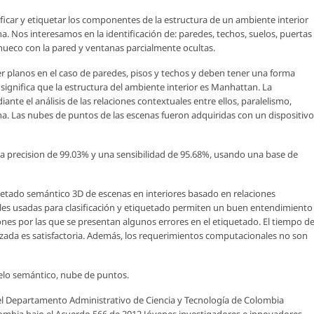
car y etiquetar los componentes de la estructura de un ambiente interior
a. Nos interesamos en la identificación de: paredes, techos, suelos, puertas
ueco con la pared y ventanas parcialmente ocultas.
r planos en el caso de paredes, pisos y techos y deben tener una forma
 significa que la estructura del ambiente interior es Manhattan. La
ante el análisis de las relaciones contextuales entre ellos, paralelismo,
ena. Las nubes de puntos de las escenas fueron adquiridas con un dispositivo
 precision de 99.03% y una sensibilidad de 95.68%, usando una base de
etado semántico 3D de escenas en interiores basado en relaciones
ales usadas para clasificación y etiquetado permiten un buen entendimiento
zones por las que se presentan algunos errores en el etiquetado. El tiempo d
anzada es satisfactoria. Además, los requerimientos computacionales no son
elo semántico, nube de puntos.
 el Departamento Administrativo de Ciencia y Tecnología de Colombia
ombia bajo el Acuerdo 566 de 2012 Jóvenes investigadores e innovadores.