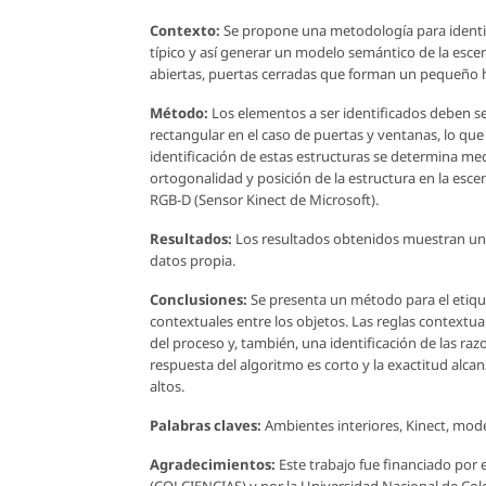
Contexto:
Se propone una metodología para identifi
típico y así generar un modelo semántico de la escen
abiertas, puertas cerradas que forman un pequeño h
Método:
Los elementos a ser identificados deben se
rectangular en el caso de puertas y ventanas, lo que
identificación de estas estructuras se determina medi
ortogonalidad y posición de la estructura en la esc
RGB-D (Sensor Kinect de Microsoft).
Resultados:
Los resultados obtenidos muestran una
datos propia.
Conclusiones:
Se presenta un método para el etiqu
contextuales entre los objetos. Las reglas contextu
del proceso y, también, una identificación de las ra
respuesta del algoritmo es corto y la exactitud alc
altos.
Palabras claves:
Ambientes interiores, Kinect, mod
Agradecimientos:
Este trabajo fue financiado por
(COLCIENCIAS) y por la Universidad Nacional de Col