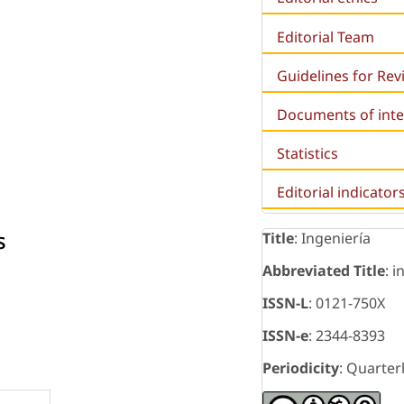
Editorial Team
Guidelines for Re
Documents of inte
Statistics
Editorial indicator
s
Title
: Ingeniería
Abbreviated Title
: i
ISSN-L
: 0121-750X
ISSN-e
: 2344-8393
Periodicity
: Quarter