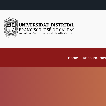
Home
Announceme