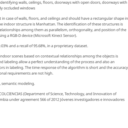
identifying walls, ceilings, floors, doorways with open doors, doorways with
ally occluded windows
 in case of walls, floors, and ceilings and should have a rectangular shape in
indoor structure is Manhattan. The identification of these structures is
elationships among them as parallelism, orthogonality, and position of the
sing a RGB-D device (Microsoft Kinect Sensor).
03% and a recall of 95.68%, in a proprietary dataset.
indoor scenes based on contextual relationships among the objects is
and labeling allow a perfect understanding of the process and also an
ors in labeling. The time response of the algorithm is short and the accuracy
ional requirements are not high.
, semantic modeling.
COLCIENCIAS (Department of Science, Technology, and Innovation of
ombia under agreement 566 of 2012 Jóvenes investigadores e innovadores