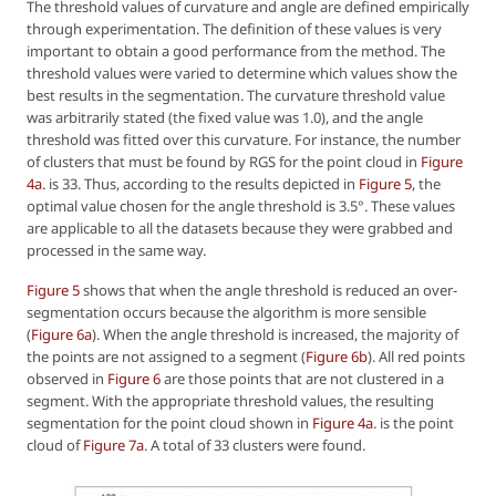
The threshold values of curvature and angle are defined empirically
through experimentation. The definition of these values is very
important to obtain a good performance from the method. The
threshold values were varied to determine which values show the
best results in the segmentation. The curvature threshold value
was arbitrarily stated (the fixed value was 1.0), and the angle
threshold was fitted over this curvature. For instance, the number
of clusters that must be found by RGS for the point cloud in
Figure
4a
. is 33. Thus, according to the results depicted in
Figure 5
, the
optimal value chosen for the angle threshold is 3.5°. These values
are applicable to all the datasets because they were grabbed and
processed in the same way.
Figure 5
shows that when the angle threshold is reduced an over-
segmentation occurs because the algorithm is more sensible
(
Figure 6a
). When the angle threshold is increased, the majority of
the points are not assigned to a segment (
Figure 6b
). All red points
observed in
Figure 6
are those points that are not clustered in a
segment. With the appropriate threshold values, the resulting
segmentation for the point cloud shown in
Figure 4a
. is the point
cloud of
Figure 7a
. A total of 33 clusters were found.