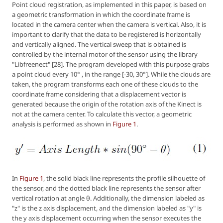
Point cloud registration, as implemented in this paper, is based on
a geometric transformation in which the coordinate frame is
located in the camera center when the camera is vertical. Also, it is
important to clarify that the data to be registered is horizontally
and vertically aligned. The vertical sweep that is obtained is
controlled by the internal motor of the sensor using the library
"Libfreenect" [28]. The program developed with this purpose grabs
a point cloud every 10° , in the range [-30, 30°]. While the clouds are
taken, the program transforms each one of these clouds to the
coordinate frame considering that a displacement vector is
generated because the origin of the rotation axis of the Kinect is
not at the camera center. To calculate this vector, a geometric
analysis is performed as shown in
Figure 1
.
In
Figure 1
, the solid black line represents the profile silhouette of
the sensor, and the dotted black line represents the sensor after
vertical rotation at angle θ. Additionally, the dimension labeled as
"
z
" is the
z
axis displacement, and the dimension labeled as "
y
" is
the
y
axis displacement occurring when the sensor executes the