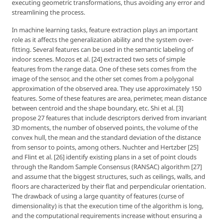
executing geometric transformations, thus avoiding any error and
streamlining the process.
In machine learning tasks, feature extraction plays an important
role as it affects the generalization ability and the system over-
fitting. Several features can be used in the semantic labeling of
indoor scenes. Mozos
et al
. [24] extracted two sets of simple
features from the range data. One of these sets comes from the
image of the sensor, and the other set comes from a polygonal
approximation of the observed area. They use approximately 150
features. Some of these features are area, perimeter, mean distance
between centroid and the shape boundary, etc. Shi et al. [3]
propose 27 features that include descriptors derived from invariant
3D moments, the number of observed points, the volume of the
convex hull, the mean and the standard deviation of the distance
from sensor to points, among others. Nuchter and Hertzber [25]
and Flint
et al
. [26] identify existing plans in a set of point clouds
through the Random Sample Consensus (RANSAC) algorithm [27]
and assume that the biggest structures, such as ceilings, walls, and
floors are characterized by their flat and perpendicular orientation.
The drawback of using a large quantity of features (curse of
dimensionality) is that the execution time of the algorithm is long,
and the computational requirements increase without ensuring a