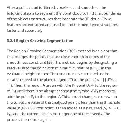
After a point cloud is filtered, voxelized and smoothed, the
following step is to segment the point cloud to find the boundaries
of the objects or structures that integrate the 3D cloud. Cloud
features are extracted and used to find the mentioned structures
faster and separately.
3.2.1 Region Growing Segmentation
The Region Growing Segmentation (RGS) method is an algorithm
that merges the points that are close enough in terms of the
smoothness constraint [29].This method begins by designating a
seed value to the point with minimum curvature (PC
), in the
s
0
evaluated neighborhood.The curvature κ is calculated as the
rotation speed of the plane tangent (
T
) to the point ( κ = ||dT/ds
||). Then, the region
A
grows with the
P
point (
A
← to the region
t
A
\ P
) until there is an abrupt change (the symbol A\P
means to
t
t
add the point
P
to the region
A
)This abrupt change occurs when
t
the curvature value of the analyzed point is less than the threshold
value (κ (
P
) <
C
);this point is then added as a new seed (
S
←
S
∪
t
th
c
c
P
), and the current seed is no longer one of these seeds. The
t
process then starts again.