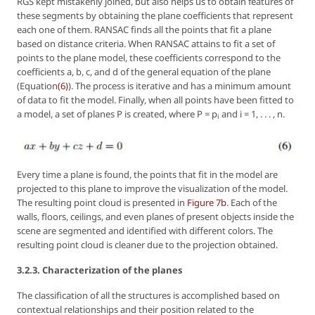
RGS kept mistakenly joined, but also helps us to obtain features of
these segments by obtaining the plane coefficients that represent
each one of them. RANSAC finds all the points that fit a plane
based on distance criteria. When RANSAC attains to fit a set of
points to the plane model, these coefficients correspond to the
coefficients
a, b, c,
and
d
of the general equation of the plane
(Equation
(6)
). The process is iterative and has a minimum amount
of data to fit the model. Finally, when all points have been fitted to
a model, a set of planes
P
is created, where
P =
p
and
i
= 1, . . . ,
n
.
i
Every time a plane is found, the points that fit in the model are
projected to this plane to improve the visualization of the model.
The resulting point cloud is presented in
Figure 7b
. Each of the
walls, floors, ceilings, and even planes of present objects inside the
scene are segmented and identified with different colors. The
resulting point cloud is cleaner due to the projection obtained.
3.2.3. Characterization of the planes
The classification of all the structures is accomplished based on
contextual relationships and their position related to the