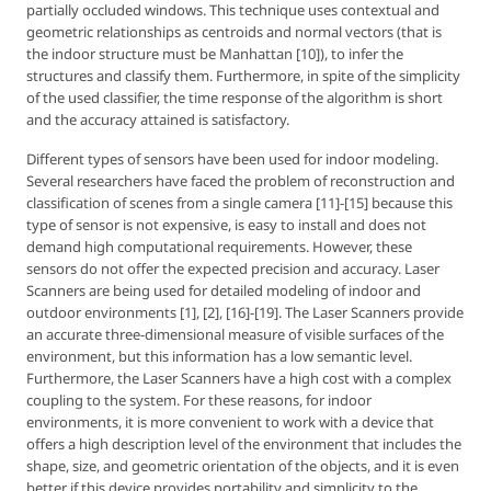
partially occluded windows. This technique uses contextual and
geometric relationships as centroids and normal vectors (that is
the indoor structure must be Manhattan [10]), to infer the
structures and classify them. Furthermore, in spite of the simplicity
of the used classifier, the time response of the algorithm is short
and the accuracy attained is satisfactory.
Different types of sensors have been used for indoor modeling.
Several researchers have faced the problem of reconstruction and
classification of scenes from a single camera [11]-[15] because this
type of sensor is not expensive, is easy to install and does not
demand high computational requirements. However, these
sensors do not offer the expected precision and accuracy. Laser
Scanners are being used for detailed modeling of indoor and
outdoor environments [1], [2], [16]-[19]. The Laser Scanners provide
an accurate three-dimensional measure of visible surfaces of the
environment, but this information has a low semantic level.
Furthermore, the Laser Scanners have a high cost with a complex
coupling to the system. For these reasons, for indoor
environments, it is more convenient to work with a device that
offers a high description level of the environment that includes the
shape, size, and geometric orientation of the objects, and it is even
better if this device provides portability and simplicity to the