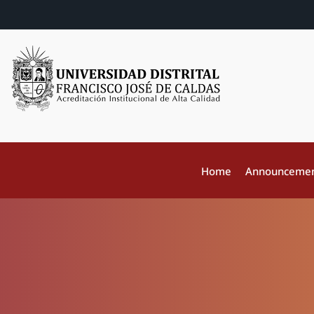
Home
Announceme