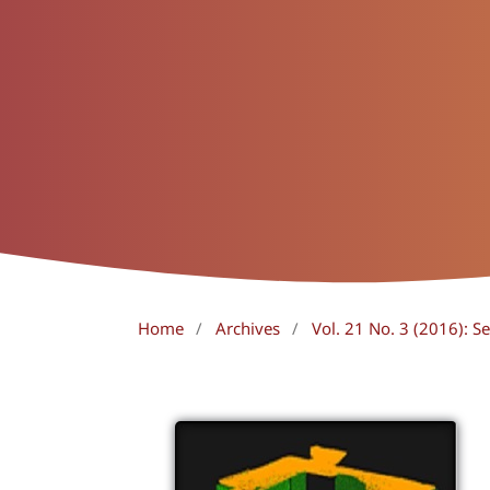
Home
/
Archives
/
Vol. 21 No. 3 (2016): 