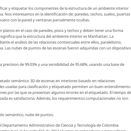
car y etiquetar los componentes de la estructura de un ambiente interior
a. Nos interesamos en la identificación de: paredes, techos, suelos, puertas
ueco con la pared y ventanas parcialmente ocultas.
r planos en el caso de paredes, pisos y techos y deben tener una forma
 significa que la estructura del ambiente interior es Manhattan. La
ante el análisis de las relaciones contextuales entre ellos, paralelismo,
ena. Las nubes de puntos de las escenas fueron adquiridas con un dispositivo
 precision de 99.03% y una sensibilidad de 95.68%, usando una base de
etado semántico 3D de escenas en interiores basado en relaciones
ales usadas para clasificación y etiquetado permiten un buen entendimiento
zones por las que se presentan algunos errores en el etiquetado. El tiempo d
anzada es satisfactoria. Además, los requerimientos computacionales no son
elo semántico, nube de puntos.
 el Departamento Administrativo de Ciencia y Tecnología de Colombia
ombia bajo el Acuerdo 566 de 2012 Jóvenes investigadores e innovadores.