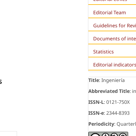
Editorial Team
Guidelines for Re
Documents of inte
Statistics
Editorial indicator
s
Title
: Ingeniería
Abbreviated Title
: i
ISSN-L
: 0121-750X
ISSN-e
: 2344-8393
Periodicity
: Quarter