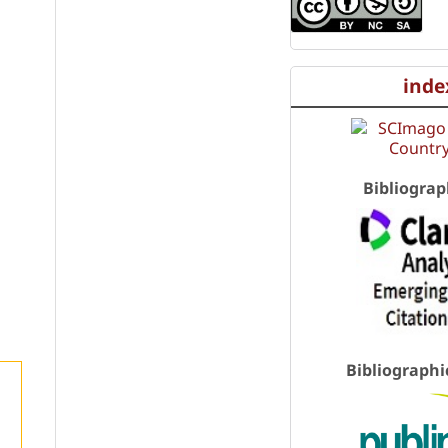
inde
Bibliograp
Bibliographi