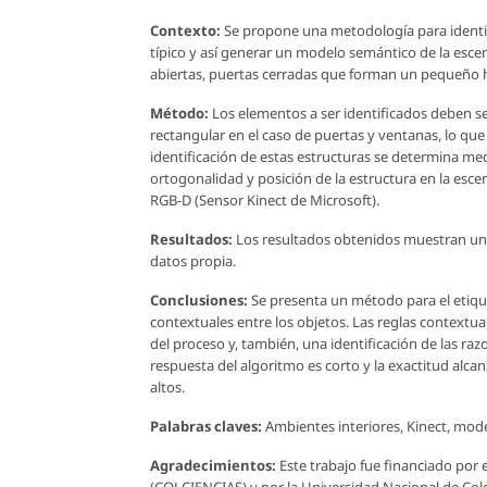
Contexto:
Se propone una metodología para identifi
típico y así generar un modelo semántico de la escen
abiertas, puertas cerradas que forman un pequeño h
Método:
Los elementos a ser identificados deben se
rectangular en el caso de puertas y ventanas, lo que
identificación de estas estructuras se determina medi
ortogonalidad y posición de la estructura en la esc
RGB-D (Sensor Kinect de Microsoft).
Resultados:
Los resultados obtenidos muestran una
datos propia.
Conclusiones:
Se presenta un método para el etiqu
contextuales entre los objetos. Las reglas contextu
del proceso y, también, una identificación de las ra
respuesta del algoritmo es corto y la exactitud alc
altos.
Palabras claves:
Ambientes interiores, Kinect, mod
Agradecimientos:
Este trabajo fue financiado por
(COLCIENCIAS) y por la Universidad Nacional de Col