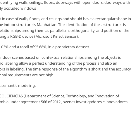
identifying walls, ceilings, floors, doorways with open doors, doorways with
ally occluded windows
 in case of walls, floors, and ceilings and should have a rectangular shape in
indoor structure is Manhattan. The identification of these structures is
elationships among them as parallelism, orthogonality, and position of the
sing a RGB-D device (Microsoft Kinect Sensor).
03% and a recall of 95.68%, in a proprietary dataset.
indoor scenes based on contextual relationships among the objects is
and labeling allow a perfect understanding of the process and also an
ors in labeling. The time response of the algorithm is short and the accuracy
ional requirements are not high.
, semantic modeling.
COLCIENCIAS (Department of Science, Technology, and Innovation of
ombia under agreement 566 of 2012 Jóvenes investigadores e innovadores