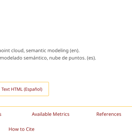
point cloud, semantic modeling (en).
, modelado semántico, nube de puntos. (es).
l Text HTML (Español)
s
Available Metrics
References
How to Cite