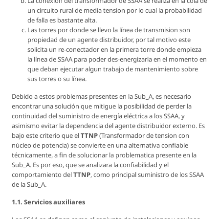
La conexión del transformador de SSAA se realiza en la cola de
un circuito rural de media tension por lo cual la probabilidad
de falla es bastante alta.
Las torres por donde se llevo la línea de transmision son
propiedad de un agente distribuidor, por tal motivo este
solicita un re-conectador en la primera torre donde empieza
la línea de SSAA para poder des-energizarla en el momento en
que deban ejecutar algun trabajo de mantenimiento sobre
sus torres o su línea.
Debido a estos problemas presentes en la Sub_A, es necesario
encontrar una solución que mitigue la posibilidad de perder la
continuidad del suministro de energía eléctrica a los SSAA, y
asimismo evitar la dependencia del agente distribuidor externo. Es
bajo este criterio que el
TTNP
(Transformador de tension con
núcleo de potencia) se convierte en una alternativa confiable
técnicamente, a fin de solucionar la problematica presente en la
Sub_A. Es por eso, que se analizara la confiabilidad y el
comportamiento del
TTNP
, como principal suministro de los SSAA
de la Sub_A.
1.1. Servicios auxiliares