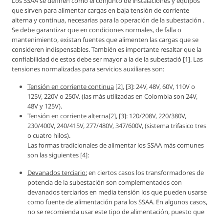
Los SSAA se definen como el conjunto de instalaciones y equipos
que sirven para alimentar cargas en baja tensión de corriente
alterna y continua, necesarias para la operación de la subestación .
Se debe garantizar que en condiciones normales, de falla o
mantenimiento, existan fuentes que alimenten las cargas que se
consideren indispensables. También es importante resaltar que la
confiabilidad de estos debe ser mayor a la de la subestació [1]. Las
tensiones normalizadas para servicios auxiliares son:
Tensión en corriente continua
[2], [3]: 24V, 48V, 60V, 110V o
125V, 220V o 250V. (las más utilizadas en Colombia son 24V,
48V y 125V).
Tensión en corriente alterna
[2], [3]: 120/208V, 220/380V,
230/400V, 240/415V, 277/480V, 347/600V, (sistema trifasico tres
o cuatro hilos).
Las formas tradicionales de alimentar los SSAA más comunes
son las siguientes [4]:
Devanados terciario:
en ciertos casos los transformadores de
potencia de la subestación son complementados con
devanados terciarios en media tensión los que pueden usarse
como fuente de alimentación para los SSAA. En algunos casos,
no se recomienda usar este tipo de alimentación, puesto que