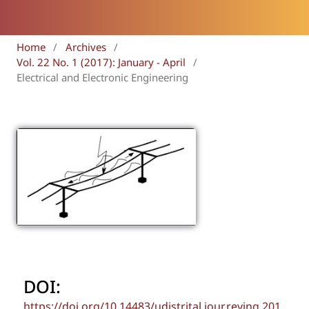
Home
/
Archives
/
Vol. 22 No. 1 (2017): January - April
/
Electrical and Electronic Engineering
DOI:
https://doi.org/10.14483/udistrital.jour.reving.201