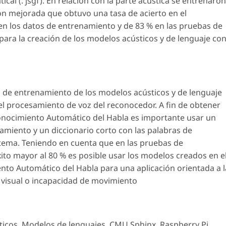
ical (. jsgf). En relación con la parte acústica se entrenaron
ón mejorada que obtuvo una tasa de acierto en el
n los datos de entrenamiento y de 83 % en las pruebas de
para la creación de los modelos acústicos y de lenguaje co
o de entrenamiento de los modelos acústicos y de lenguaje
del procesamiento de voz del reconocedor. A fin de obtener
onocimiento Automático del Habla es importante usar un
namiento y un diccionario corto con las palabras de
tema. Teniendo en cuenta que en las pruebas de
ito mayor al 80 % es posible usar los modelos creados en e
nto Automático del Habla para una aplicación orientada a l
 visual o incapacidad de movimiento
ticos
,
Modelos de lenguajes
,
CMU Sphinx
,
Raspberry Pi.
,