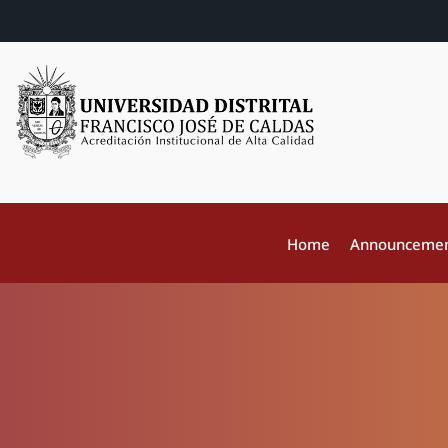
Home
Announceme