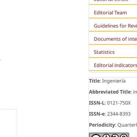
Editorial Team
Guidelines for Re
Documents of inte
Statistics
o
Editorial indicator
Title
: Ingeniería
Abbreviated Title
: i
ISSN-L
: 0121-750X
ISSN-e
: 2344-8393
Periodicity
: Quarter