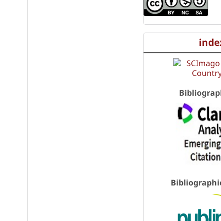
inde
Bibliograp
Bibliographi