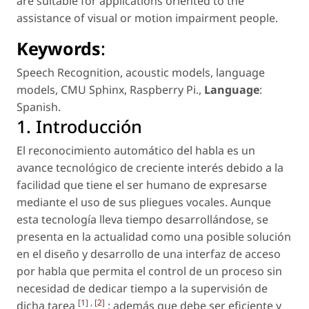
are suitable for applications oriented to the
assistance of visual or motion impairment people.
Keywords
:
Speech Recognition
,
acoustic models
,
language
models
,
CMU Sphinx
,
Raspberry Pi.
,
Language
:
Spanish
.
1. Introducción
El reconocimiento automático del habla es un
avance tecnológico de creciente interés debido a la
facilidad que tiene el ser humano de expresarse
mediante el uso de sus pliegues vocales. Aunque
esta tecnología lleva tiempo desarrollándose, se
presenta en la actualidad como una posible solución
en el diseño y desarrollo de una interfaz de acceso
por habla que permita el control de un proceso sin
necesidad de dedicar tiempo a la supervisión de
[
1
] , [
2
]
dicha tarea
; además que debe ser eficiente y