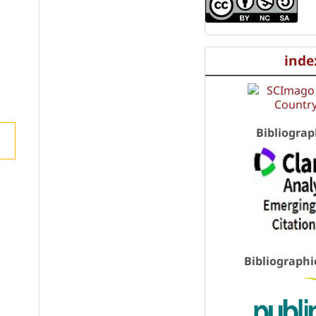
inde
Bibliograp
Bibliographi