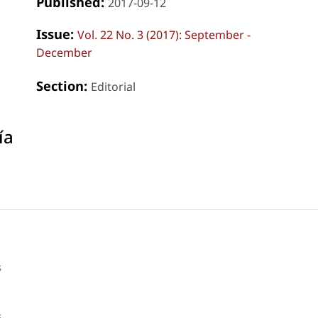
Published:
2017-09-12
Issue:
Vol. 22 No. 3 (2017): September -
December
Section:
Editorial
ía
g
s
s