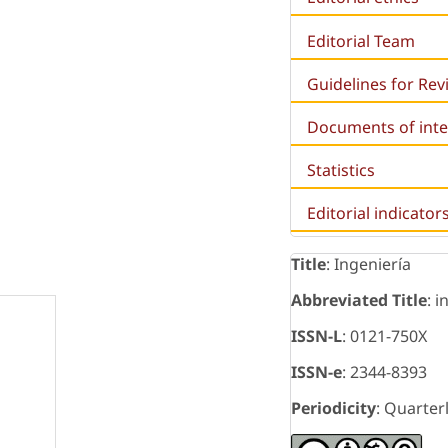
Editorial Team
Guidelines for Re
Documents of inte
Statistics
Editorial indicator
Title
: Ingeniería
Abbreviated Title
: i
ISSN-L
: 0121-750X
ISSN-e
: 2344-8393
Periodicity
: Quarter