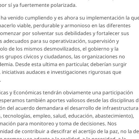
or sí ya fuertemente polarizada.
se ha venido cumpliendo y es ahora su implementación la qu
acerlo viable, perdurable y armonioso en las diferentes
omenzar por solventar sus debilidades y fortalecer sus
s adecuados para su operativización, supervisión y
solo de los mismos desmovilizados, el gobierno y la
los grupos cívicos y ciudadanos, las organizaciones no
mia. Desde esta ultima en particular, deberían surgir
iniciativas audaces e investigaciones rigurosas que
.
ídicas y Económicas tendrán obviamente una participación
 esperamos también aportes valiosos desde las disciplinas 
ión del acuerdo demandara el desarrollo de infraestructura
os, tecnologías, empleo, salud, educación, abastecimiento),
ormación para monitoreo y toma de decisiones. Nos
ad de contribuir a descifrar el acertijo de la paz, no la de
ue permee y se adapte a la realidad, a la necesidad, a la