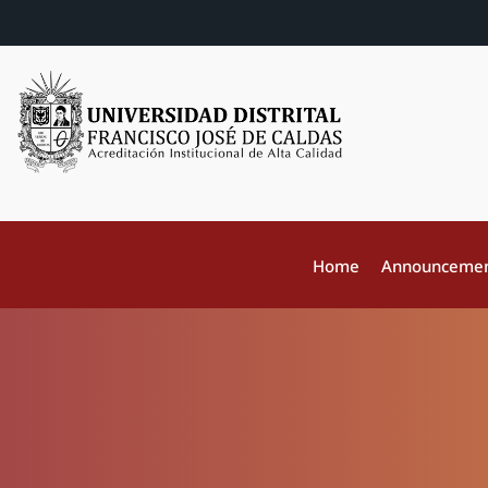
Home
Announceme