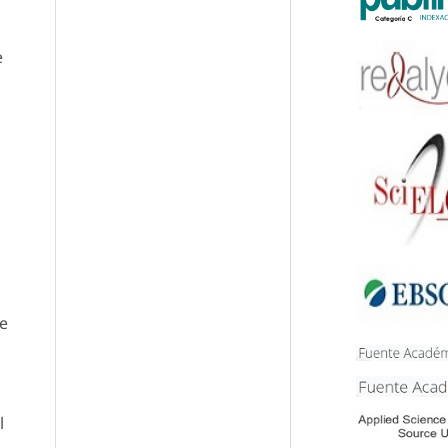
e
de
l