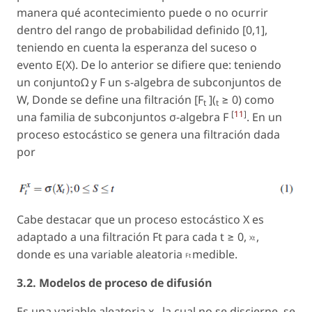
manera qué acontecimiento puede o no ocurrir
dentro del rango de probabilidad definido [0,1],
teniendo en cuenta la esperanza del suceso o
evento E(X). De lo anterior se difiere que: teniendo
un conjunto
Ω
y F un s-algebra de subconjuntos de
W, Donde se define una filtración [F
](
≥ 0) como
t
t
[
11
]
una familia de subconjuntos σ-algebra
F
. En un
proceso estocástico se genera una filtración dada
por
Cabe destacar que un proceso estocástico X es
adaptado a una filtración Ft para cada
t
≥ 0,
,
Xt
donde es una variable aleatoria
medible.
Ft
3.2. Modelos de proceso de difusión
Es una variable aleatoria x
, la cual no se discierne, se