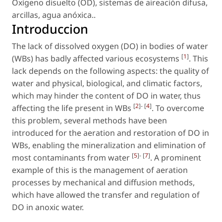
Oxígeno disuelto (OD)
,
sistemas de aireación difusa
,
arcillas
,
agua anóxica.
.
Introduccion
The lack of dissolved oxygen (DO) in bodies of water
[
1
]
(WBs) has badly affected various ecosystems
. This
lack depends on the following aspects: the quality of
water and physical, biological, and climatic factors,
which may hinder the content of DO in water, thus
[
2
]- [
4
]
affecting the life present in WBs
. To overcome
this problem, several methods have been
introduced for the aeration and restoration of DO in
WBs, enabling the mineralization and elimination of
[
5
]- [
7
]
most contaminants from water
. A prominent
example of this is the management of aeration
processes by mechanical and diffusion methods,
which have allowed the transfer and regulation of
DO in anoxic water.