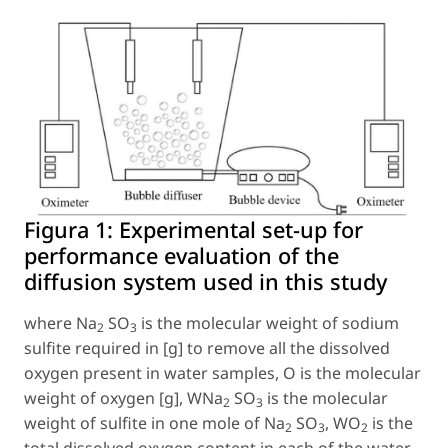
Figura 1:
Experimental set-up for
performance evaluation of the
diffusion system used in this study
where Na
SO
is the molecular weight of sodium
2
3
sulfite required in [g] to remove all the dissolved
oxygen present in water samples, O is the molecular
weight of oxygen [g], WNa
SO
is the molecular
2
3
weight of sulfite in one mole of Na
SO
, WO
is the
2
3
2