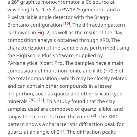
a 26° graphite monochromator, a Co source at
wavelength λ= 1,75 Å, a PW1825 generator, and a
Pixel variable angle detector with the Bragg-
[
19
]
Brentano configuration
. The diffraction pattern
is showed in
Fig. 2
, as well as the result of the clay
composition analysis obtained through XRD. The
characterization of the sample was performed using
the HighScore-Plus software, supplied by
PANanalytical X’pert Pro. The samples have a main
composition of montmorillonite and illite (~79% of
the total composition), which may be closely related
and can contain other compounds in a lesser
proportion, such as quartz and other silicate-type
[
20
], [
21
]
minerals
. This study found that the clay
samples used are composed of quartz, albite, and
[
22
]
faujasite occurrents from the zone
. The XRD
pattern shows a characteristic diffraction peak for
quartz at an angle of 31°. The diffraction peaks