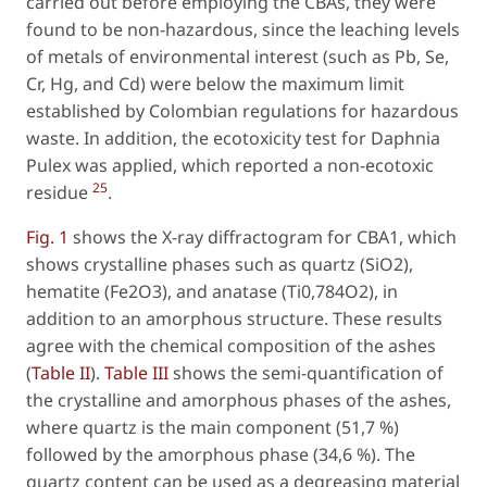
carried out before employing the CBAs, they were
found to be non-hazardous, since the leaching levels
of metals of environmental interest (such as Pb, Se,
Cr, Hg, and Cd) were below the maximum limit
established by Colombian regulations for hazardous
waste. In addition, the ecotoxicity test for Daphnia
Pulex was applied, which reported a non-ecotoxic
25
residue
.
Fig. 1
shows the X-ray diffractogram for CBA1, which
shows crystalline phases such as quartz (SiO2),
hematite (Fe2O3), and anatase (Ti0,784O2), in
addition to an amorphous structure. These results
agree with the chemical composition of the ashes
(
Table II
).
Table III
shows the semi-quantification of
the crystalline and amorphous phases of the ashes,
where quartz is the main component (51,7 %)
followed by the amorphous phase (34,6 %). The
quartz content can be used as a degreasing material