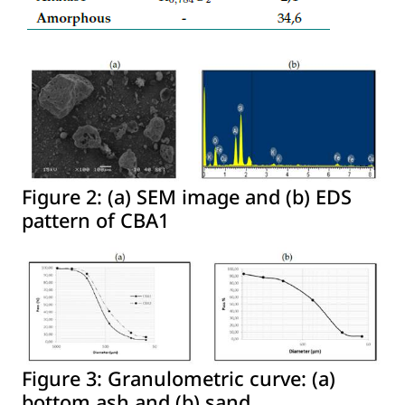
Figure 2:
(a) SEM image and (b) EDS
pattern of CBA1
Figure 3:
Granulometric curve: (a)
bottom ash and (b) sand