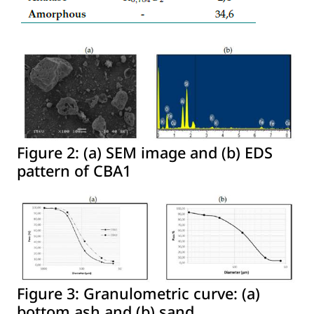
Figure 2:
(a) SEM image and (b) EDS
pattern of CBA1
Figure 3:
Granulometric curve: (a)
bottom ash and (b) sand