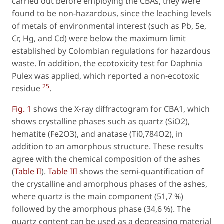
carried out before employing the CBAs, they were
found to be non-hazardous, since the leaching levels
of metals of environmental interest (such as Pb, Se,
Cr, Hg, and Cd) were below the maximum limit
established by Colombian regulations for hazardous
waste. In addition, the ecotoxicity test for Daphnia
Pulex was applied, which reported a non-ecotoxic
25
residue
.
Fig. 1
shows the X-ray diffractogram for CBA1, which
shows crystalline phases such as quartz (SiO2),
hematite (Fe2O3), and anatase (Ti0,784O2), in
addition to an amorphous structure. These results
agree with the chemical composition of the ashes
(
Table II
).
Table III
shows the semi-quantification of
the crystalline and amorphous phases of the ashes,
where quartz is the main component (51,7 %)
followed by the amorphous phase (34,6 %). The
quartz content can be used as a degreasing material