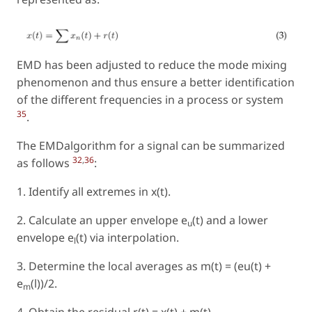
EMD has been adjusted to reduce the mode mixing
phenomenon and thus ensure a better identification
of the different frequencies in a process or system
35
.
The EMDalgorithm for a signal can be summarized
32
,
36
as follows
:
1. Identify all extremes in x(t).
2. Calculate an upper envelope e
(t) and a lower
u
envelope e
(t) via interpolation.
l
3. Determine the local averages as m(t) = (eu(t) +
e
(l))/2.
m