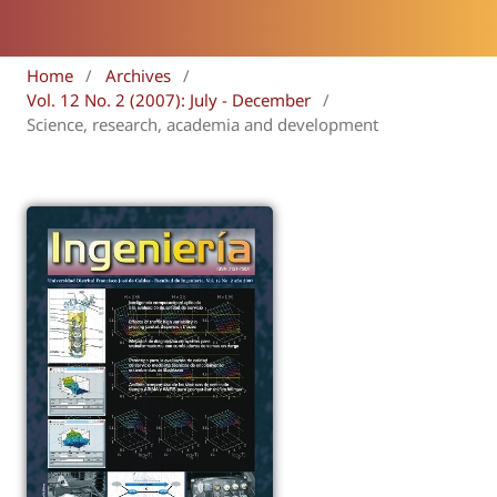
Home
/
Archives
/
Vol. 12 No. 2 (2007): July - December
/
Science, research, academia and development