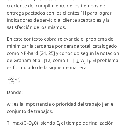
creciente del cumplimiento de los tiempos de
entrega pactados con los clientes [1] para lograr
indicadores de servicio al cliente aceptables y la
satisfacción de los mismos.
En este contexto cobra relevancia el problema de
minimizar la tardanza ponderada total, catalogado
como NP-hard [24, 25] y conocido según la notación
de Graham et al. [12] como 1 || ∑
W
T
. El problema
j
j
es formulado de la siguiente manera:
Donde:
w
: es la importancia o prioridad del trabajo j en el
j
conjunto de trabajos.
T
:
max
{C
-
D
,
0
}, siendo
C
el tiempo de finalización
j
j
j
j