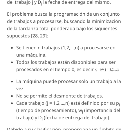
del trabajo
j
y
D
la fecha de entrega del mismo.
j
El problema busca la programación de un conjunto
de trabajos a procesarse, buscando la minimización
de la tardanza total ponderada bajo los siguientes
supuestos [28, 29]:
Se tienen
n
trabajos (1,2,...,
n
) a procesarse en
una máquina.
Todos los trabajos están disponibles para ser
procesados en el tiempo 0, es decir
La máquina puede procesar solo un trabajo a la
vez.
No se permite el desmonte de trabajos.
Cada trabajo (
j
= 1,2,...,
n
) está definido por su
p
j
(tiempo de procesamiento),
w
(importancia del
j
trabajo) y
D
(fecha de entrega del trabajo).
j
Debido a su clasificación, proporciona un ámbito de