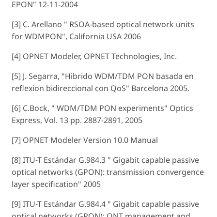
EPON" 12-11-2004
[3] C. Arellano " RSOA-based optical network units
for WDMPON", California USA 2006
[4] OPNET Modeler, OPNET Technologies, Inc.
[5] J. Segarra, "Hibrido WDM/TDM PON basada en
reflexion bidireccional con QoS" Barcelona 2005.
[6] C.Bock, " WDM/TDM PON experiments" Optics
Express, Vol. 13 pp. 2887-2891, 2005
[7] OPNET Modeler Version 10.0 Manual
[8] ITU-T Estándar G.984.3 " Gigabit capable passive
optical networks (GPON): transmission convergence
layer specification" 2005
[9] ITU-T Estándar G.984.4 " Gigabit capable passive
optical networks (GPON): ONT management and