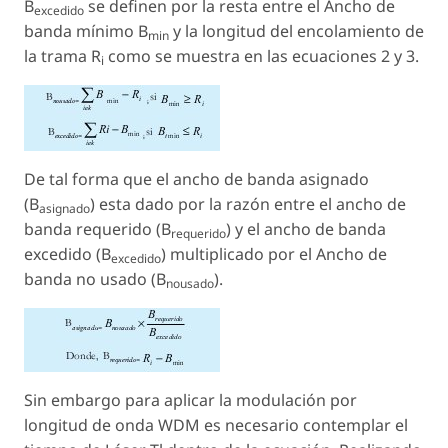
B
se definen por la resta entre el Ancho de
excedido
banda mínimo B
y la longitud del encolamiento de
min
la trama R
como se muestra en las ecuaciones 2 y 3.
i
De tal forma que el ancho de banda asignado
(B
) esta dado por la razón entre el ancho de
asignado
banda requerido (B
) y el ancho de banda
requerido
excedido (B
) multiplicado por el Ancho de
excedido
banda no usado (B
).
nousado
Sin embargo para aplicar la modulación por
longitud de onda WDM es necesario contemplar el