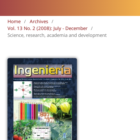
Home
/
Archives
/
Vol. 13 No. 2 (2008): July - December
/
Science, research, academia and development