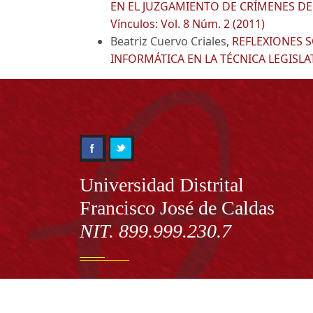
EN EL JUZGAMIENTO DE CRÍMENES DE 
Vínculos: Vol. 8 Núm. 2 (2011)
Beatriz Cuervo Criales,
REFLEXIONES S
INFORMÁTICA EN LA TÉCNICA LEGISLA
Información
Universidad Distrital
Francisco José de Caldas
NIT. 899.999.230.7
Institución de Educación Superior sujeta a inspecció
vigilancia por el Ministerio de Educación Nacional