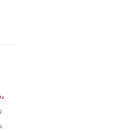
ta
2
L