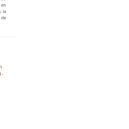
​​en
s la
o de
n
 -