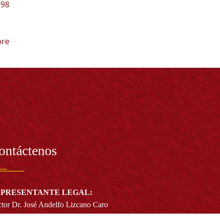
998
bre
ontáctenos
PRESENTANTE LEGAL:
tor Dr. José Andelfo Lizcano Caro
toria@udistrital.edu.co