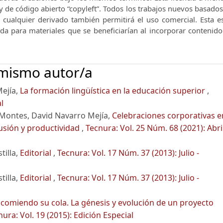
y de código abierto “copyleft”.
Todos los trabajos nuevos basados 
e cualquier derivado también permitirá el uso comercial.
Esta e
nda para materiales que se beneficiarían al incorporar contenid
 mismo autor/a
Mejía,
La formación lingüística en la educación superior
,
l
az Montes, David Navarro Mejía,
Celebraciones corporativas e
lusión y productividad
,
Tecnura: Vol. 25 Núm. 68 (2021): Abril
tilla,
Editorial
,
Tecnura: Vol. 17 Núm. 37 (2013): Julio -
tilla,
Editorial
,
Tecnura: Vol. 17 Núm. 37 (2013): Julio -
á comiendo su cola. La génesis y evolución de un proyecto
ura: Vol. 19 (2015): Edición Especial