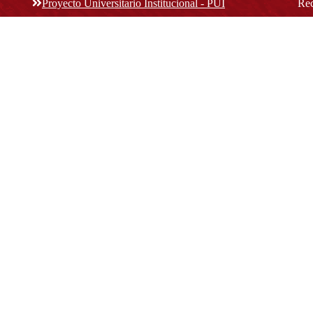
Proyecto Universitario Institucional - PUI
Rec
rec
n y
Normatividad académica
C
Bog
Cód
Derechos pecuniarios
ión
Estatuto Estudiantil
(+
Estatuto Docente
Estatuto Académico
not
© Platform & Workflow by:
Open Journal Systems
Designed by
Material Theme