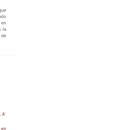
 que
udo
​​en
s la
o de
. 4
 es