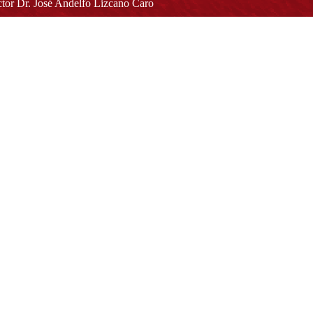
tor Dr. José Andelfo Lizcano Caro
toria@udistrital.edu.co
alle 13 # 31 -75
otá D.C. - República de Colombia
igo Postal:
111611 - 111611537
Atención a usuarios del Centro De Relevo:
57) 6013238314
(+57) 6013239300
ext: 1421 - (+57) 6013238340
Lunes a viernes de 8:00 a.m. a 5:00 p.m.
Atención al ciudadano:
atencion@udistrital.edu.co
Notificaciones judiciales:
ificacionjudicial@udistrital.edu.co
Directorio institucional