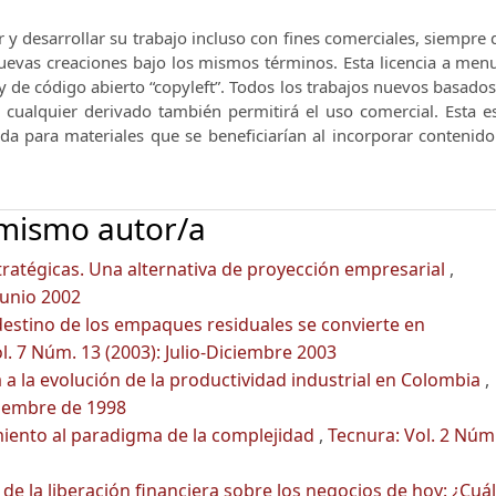
r y desarrollar su trabajo incluso con fines comerciales, siempre
 nuevas creaciones bajo los mismos términos.
Esta licencia a men
y de código abierto “copyleft”.
Todos los trabajos nuevos basados 
e cualquier derivado también permitirá el uso comercial.
Esta e
nda para materiales que se beneficiarían al incorporar contenid
 mismo autor/a
tratégicas. Una alternativa de proyección empresarial
,
Junio 2002
estino de los empaques residuales se convierte en
l. 7 Núm. 13 (2003): Julio-Diciembre 2003
a la evolución de la productividad industrial en Colombia
,
iciembre de 1998
iento al paradigma de la complejidad
,
Tecnura: Vol. 2 Núm
 de la liberación financiera sobre los negocios de hoy: ¿Cuál