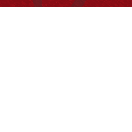
Institución de Educación Superior sujeta a inspecció
vigilancia por el Ministerio de Educación Nacional
Acuerdo de creación N° 10 de 1948 del Concejo de
Bogotá
Acreditación Institucional de Alta Calidad - Resoluc
N° 023653 del 10 de diciembre del 2021
Redes sociales