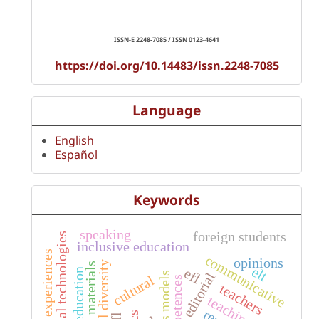
ISSN-E 2248-7085 / ISSN 0123-4641
https://doi.org/10.14483/issn.2248-7085
Language
English
Español
Keywords
speaking
foreign students
educational technologies
inclusive education
experiences
communicative
opinions
functional diversity
materials
elt
efl
peace education
editorial
cultural
competences
teachers
teaching