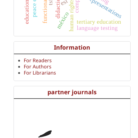
human rights models
representations
didactics
tsfl
esl
méxico
tertiary education
language testing
Information
For Readers
For Authors
For Librarians
partner journals