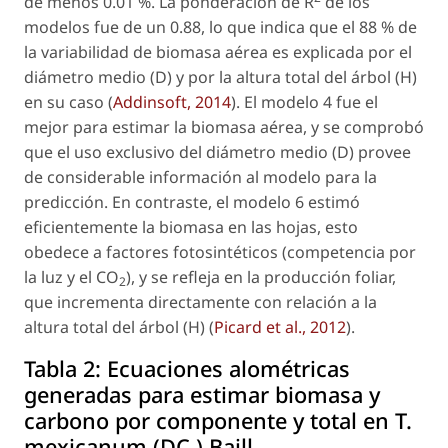
de menos 0.01 %. La ponderación de R
de los
modelos fue de un 0.88, lo que indica que el 88 % de
la variabilidad de biomasa aérea es explicada por el
diámetro medio (D) y por la altura total del árbol (H)
en su caso (
Addinsoft, 2014
). El modelo 4 fue el
mejor para estimar la biomasa aérea, y se comprobó
que el uso exclusivo del diámetro medio (D) provee
de considerable información al modelo para la
predicción. En contraste, el modelo 6 estimó
eficientemente la biomasa en las hojas, esto
obedece a factores fotosintéticos (competencia por
la luz y el CO
), y se refleja en la producción foliar,
2
que incrementa directamente con relación a la
altura total del árbol (H) (
Picard
et al
., 2012
).
Tabla 2:
Ecuaciones alométricas
generadas para estimar biomasa y
carbono por componente y total en T.
mexicanum (DC.) Baill.