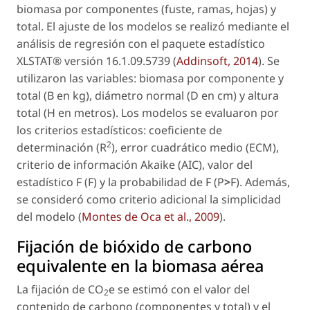
biomasa por componentes (fuste, ramas, hojas) y
total. El ajuste de los modelos se realizó mediante el
análisis de regresión con el paquete estadístico
XLSTAT® versión 16.1.09.5739 (
Addinsoft, 2014
). Se
utilizaron las variables: biomasa por componente y
total (B en kg), diámetro normal (D en cm) y altura
total (H en metros). Los modelos se evaluaron por
los criterios estadísticos: coeficiente de
2
determinación (R
), error cuadrático medio (ECM),
criterio de información Akaike (AIC), valor del
estadístico F (F) y la probabilidad de F (P
>
F). Además,
se consideró como criterio adicional la simplicidad
del modelo (
Montes de Oca
et al.
, 2009
).
Fijación de bióxido de carbono
equivalente en la biomasa aérea
La fijación de CO
e se estimó con el valor del
2
contenido de carbono (componentes y total) y el