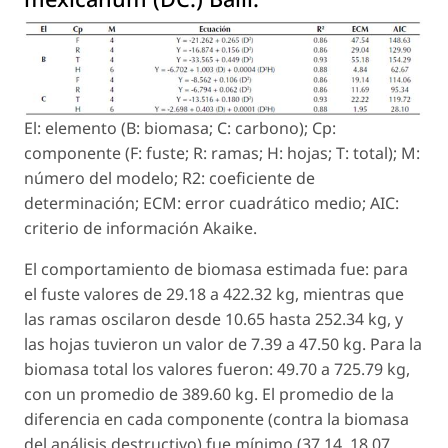
El: elemento (B: biomasa; C: carbono); Cp:
componente (F: fuste; R: ramas; H: hojas; T: total); M:
número del modelo; R2: coeficiente de
determinación; ECM: error cuadrático medio; AIC:
criterio de información Akaike.
El comportamiento de biomasa estimada fue: para
el fuste valores de 29.18 a 422.32 kg, mientras que
las ramas oscilaron desde 10.65 hasta 252.34 kg, y
las hojas tuvieron un valor de 7.39 a 47.50 kg. Para la
biomasa total los valores fueron: 49.70 a 725.79 kg,
con un promedio de 389.60 kg. El promedio de la
diferencia en cada componente (contra la biomasa
del análisis destructivo) fue mínimo (37.14, 18.07,