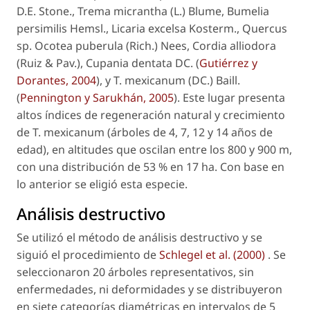
D.E. Stone.,
Trema micrantha
(L.) Blume,
Bumelia
persimilis
Hemsl.,
Licaria excelsa
Kosterm.,
Quercus
sp.
Ocotea puberula
(Rich.) Nees,
Cordia alliodora
(Ruiz & Pav.),
Cupania dentata
DC. (
Gutiérrez y
Dorantes, 2004
), y
T. mexicanum
(DC.) Baill.
(
Pennington y Sarukhán, 2005
). Este lugar presenta
altos índices de regeneración natural y crecimiento
de
T. mexicanum
(árboles de 4, 7, 12 y 14 años de
edad)
,
en altitudes que oscilan entre los 800 y 900 m,
con una distribución de 53 % en 17 ha. Con base en
lo anterior se eligió esta especie.
Análisis destructivo
Se utilizó el método de análisis destructivo y se
siguió el procedimiento de
Schlegel
et al
. (2000)
. Se
seleccionaron 20 árboles representativos, sin
enfermedades, ni deformidades y se distribuyeron
en siete categorías diamétricas en intervalos de 5