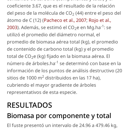
coeficiente 3.67, que es el resultado de la relación
del peso de la molécula de CO
(44) entre el peso del
2
átomo de C (12) (
Pacheco
et al
., 2007
;
Rojo
et al.
,
-1
2003
). Además, se estimó el CO
e en Mg.ha
: se
2
utilizó el promedio del diámetro normal, el
promedio de biomasa aérea total (kg), el promedio
de contenido de carbono total (kg) y el promedio
total de CO
e (kg) fijado en la biomasa aérea. El
2
-1
número de árboles.ha
se determinó con base en la
información de los puntos de análisis destructivo (20
2
sitios de 1000 m
distribuidos en las 17 ha),
cubriendo el mayor gradiente de árboles
representativos de esta especie.
RESULTADOS
Biomasa por componente y total
El fuste presentó un intervalo de 24.96 a 479.46 kg,