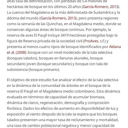
altas tasa de deforestación, con pérdidas de 5.4 millones de
hectáreas de bosque en los últimos 20 años (
García-Romero, 2013
).
La cuenca del Magdalena es la más deforestada de Sudamérica y la
décima del mundo (
García-Romero, 2013
), pero presenta regiones
como la serranía de las Quinchas, en el Magdalena medio, donde se
conservan algunas áreas de bosque continuo. Por ejemplo, la
reserva de aves El Paujil incluye 3419 hectáreas protegidas bajo la
figura de Reserva privada de la sociedad civil (
ProAves
, s.f.) y
presenta al menos cuatro tipos de bosque identificados por
Aldana
et al
. (2008)
: bosque con un nivel moderado de la tala selectiva
(bosques talados), bosques en llanuras aluviales, bosque
secundario joven (bosque secundario) y bosque con tala de
subsistencia (bosque primario).
El objetivo de este estudio fue analizar el efecto de la tala selectiva
en la dinámica de la comunidad de árboles en el bosque de la
reserva El Paujil en el Magdalena medio colombiano. Esta dinámica
evaluada en términos de capacidad de acumular biomasa,
dinámica de claros, regeneración, demografía y composición
florística. Dados los efectos de aumento en disponibilidad de luz y
exposición al viento después de la tala se espera que los bosques
talados presenten una mayor tasa de reclutamiento y mortalidad,
una tasa de cambio poblacional negativa y menor capacidad de