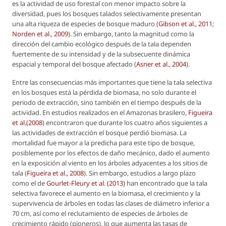
es la actividad de uso forestal con menor impacto sobre la
diversidad, pues los bosques talados selectivamente presentan
una alta riqueza de especies de bosque maduro (
Gibson
et al
., 2011
;
Norden
et al
., 2009
). Sin embargo, tanto la magnitud como la
dirección del cambio ecológico después de la tala dependen
fuertemente de su intensidad y de la subsecuente dinámica
espacial y temporal del bosque afectado (
Asner
et al
., 2004
).
Entre las consecuencias más importantes que tiene la tala selectiva
en los bosques está la pérdida de biomasa, no solo durante el
periodo de extracción, sino también en el tiempo después de la
actividad. En estudios realizados en el Amazonas brasilero,
Figueira
et al
.(2008
) encontraron que durante los cuatro años siguientes a
las actividades de extracción el bosque perdió biomasa. La
mortalidad fue mayor a la predicha para este tipo de bosque,
posiblemente por los efectos de daño mecánico, dado el aumento
en la exposición al viento en los árboles adyacentes a los sitios de
tala (
Figueira
et al
., 2008
). Sin embargo, estudios a largo plazo
como el de
Gourlet-Fleury
et al
. (2013)
han encontrado que la tala
selectiva favorece el aumento en la biomasa, el crecimiento y la
supervivencia de árboles en todas las clases de diámetro inferior a
70 cm, así como el reclutamiento de especies de árboles de
crecimiento rápido (pioneros), lo que aumenta las tasas de