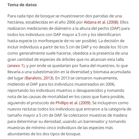
Toma de datos
Para cada tipo de bosque se muestrearon dos parcelas de una
hectárea, establecidas en el año 2006 por
Aldana
et al
. (2008)
. Ellos
realizaron mediciones de diámetro a la altura del pecho (DAP) para
todos los individuos con DAP mayor a 5 cm y los identificaron
hasta especie (o morfoespecie de no ser posible). La decisión de
incluir individuos a partir de los 5 cm de DAP y no desde los 10 cm
como generalmente suele hacerse, obedece a la presencia de una
gran cantidad de especies de árboles que no alcanzan esta talla
(
anexo 1
), y por ende se quedarían por fuera del muestreo, lo que
llevaría a una subestimación en la diversidad y biomasa acumulada
del lugar (
Baraloto, 2013
). En 2013 se censaron nuevamente,
midiendo el DAP para los individuos muestreados en 2006,
reportando los individuos muertos o desaparecidos y tomando
nota de las causas de mortalidad en los casos que fuera posible,
siguiendo el protocolo de
Phillips
et al
. (2009)
. Se incluyeron como
nuevos reclutas todos los individuos que entraron a la categoría de
tamaño mayor a 5 cm de DAP. Se colectaron muestras de madera
para determinar su densidad, usando un barrenador y tomando
muestras de mínimo cinco individuos de las especies más
abundantes de los dos tipos de bosque.