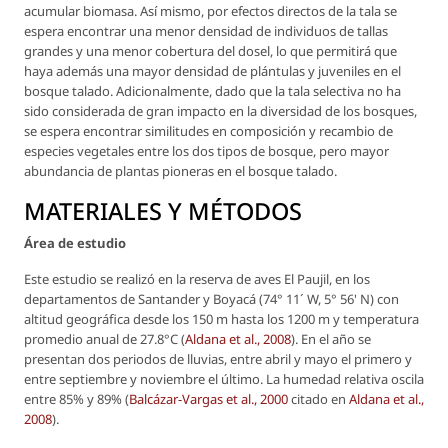
acumular biomasa. Así mismo, por efectos directos de la tala se
espera encontrar una menor densidad de individuos de tallas
grandes y una menor cobertura del dosel, lo que permitirá que
haya además una mayor densidad de plántulas y juveniles en el
bosque talado. Adicionalmente, dado que la tala selectiva no ha
sido considerada de gran impacto en la diversidad de los bosques,
se espera encontrar similitudes en composición y recambio de
especies vegetales entre los dos tipos de bosque, pero mayor
abundancia de plantas pioneras en el bosque talado.
MATERIALES Y MÉTODOS
Área de estudio
Este estudio se realizó en la reserva de aves El Paujil, en los
departamentos de Santander y Boyacá (74° 11´ W, 5° 56' N) con
altitud geográfica desde los 150 m hasta los 1200 m y temperatura
promedio anual de 27.8°C (
Aldana
et al
., 2008
). En el año se
presentan dos periodos de lluvias, entre abril y mayo el primero y
entre septiembre y noviembre el último. La humedad relativa oscila
entre 85% y 89% (
Balcázar-Vargas
et al
., 2000
citado en
Aldana
et al
.,
2008
).