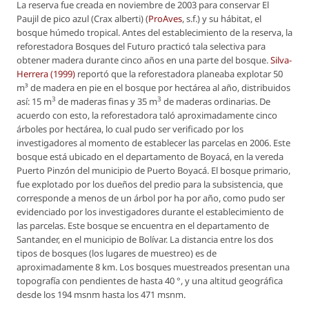
La reserva fue creada en noviembre de 2003 para conservar El
Paujil de pico azul (
Crax alberti)
(
ProAves
, s.f.) y su hábitat, el
bosque húmedo tropical. Antes del establecimiento de la reserva, la
reforestadora Bosques del Futuro practicó tala selectiva para
obtener madera durante cinco años en una parte del bosque.
Silva-
Herrera (1999)
reportó que la reforestadora planeaba explotar 50
m³ de madera en pie en el bosque por hectárea al año, distribuidos
3
3
así: 15 m
de maderas finas y 35 m
de maderas ordinarias. De
acuerdo con esto, la reforestadora taló aproximadamente cinco
árboles por hectárea, lo cual pudo ser verificado por los
investigadores al momento de establecer las parcelas en 2006. Este
bosque está ubicado en el departamento de Boyacá, en la vereda
Puerto Pinzón del municipio de Puerto Boyacá. El bosque primario,
fue explotado por los dueños del predio para la subsistencia, que
corresponde a menos de un árbol por ha por año, como pudo ser
evidenciado por los investigadores durante el establecimiento de
las parcelas. Este bosque se encuentra en el departamento de
Santander, en el municipio de Bolívar. La distancia entre los dos
tipos de bosques (los lugares de muestreo) es de
aproximadamente 8 km. Los bosques muestreados presentan una
topografía con pendientes de hasta 40 °, y una altitud geográfica
desde los 194 msnm hasta los 471 msnm.