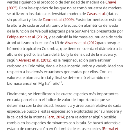
verde) siguiendo el protocolo de densidad de madera de
Chavé
(2005)
. Para las especies de las que no se tomó muestra de madera
se utilizaron los datos de densidad madera de
Casas
et al
.
(datos
sin publicar) y los de
Zanne
et al
. (2009)
. Posteriormente, se estimó
la altura de cada árbol utilizando la ecuación alométrica derivada
de la función de Weibull adaptada para Sur América presentada por
Feldpausch
et al
. (2012)
, y se calculó la biomasa acumulada de cada
árbol utilizando la ecuación I.3 de
Alvarez
et al
. (2012)
para bosque
húmedo tropical en Colombia, que tiene en cuenta el diámetro a la
altura del pecho, la altura del árbol y la densidad de la madera y,
según
Alvarez
et al
.
(2012)
, es la mejor ecuación para estimar
carbono en Colombia, dada la baja incertidumbre y variabilidad con
respecto a las demás ecuaciones generadas por ellos. Con los
valores de biomasa inicial y final se determinó el cambio de
-1
-1
biomasa anual en Mg ha
año
.
Finalmente, se identificaron las cuatro especies más importantes
en cada parcela con el índice de valor de importancia que se
determina con la densidad, frecuencia y área basal relativa de cada
especie. Se buscó si estas especies son explotadas por su madera y
la calidad de la misma (
Fern, 2014
) para relacionar algún posible
cambio en las especies dominantes con la tala. Se buscó además el
estado de conservación en Colombia de estas especies (
Bernal
et