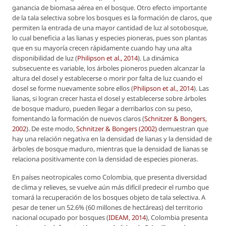
ganancia de biomasa aérea en el bosque. Otro efecto importante
de la tala selectiva sobre los bosques es la formación de claros, que
permiten la entrada de una mayor cantidad de luz al sotobosque,
lo cual beneficia a las lianas y especies pioneras, pues son plantas
que en su mayoría crecen rápidamente cuando hay una alta
disponibilidad de luz (
Philipson
et al
., 2014
). La dinámica
subsecuente es variable, los árboles pioneros pueden alcanzar la
altura del dosel y establecerse o morir por falta de luz cuando el
dosel se forme nuevamente sobre ellos (
Philipson
et al
., 2014
). Las
lianas, si logran crecer hasta el dosel y establecerse sobre árboles
de bosque maduro, pueden llegar a derribarlos con su peso,
fomentando la formación de nuevos claros (
Schnitzer & Bongers,
2002
). De este modo,
Schnitzer & Bongers (2002)
demuestran que
hay una relación negativa en la densidad de lianas y la densidad de
árboles de bosque maduro, mientras que la densidad de lianas se
relaciona positivamente con la densidad de especies pioneras.
En países neotropicales como Colombia, que presenta diversidad
de clima y relieves, se vuelve aún más difícil predecir el rumbo que
tomará la recuperación de los bosques objeto de tala selectiva. A
pesar de tener un 52.6% (60 millones de hectáreas) del territorio
nacional ocupado por bosques (
IDEAM, 2014
), Colombia presenta