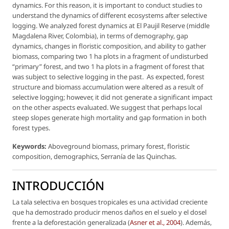
dynamics. For this reason, it is important to conduct studies to
understand the dynamics of different ecosystems after selective
logging. We analyzed forest dynamics at El Paujil Reserve (middle
Magdalena River, Colombia), in terms of demography, gap
dynamics, changes in floristic composition, and ability to gather
biomass, comparing two 1 ha plots in a fragment of undisturbed
“primary” forest, and two 1 ha plots in a fragment of forest that
was subject to selective logging in the past. As expected, forest
structure and biomass accumulation were altered as a result of
selective logging; however, it did not generate a significant impact
on the other aspects evaluated. We suggest that perhaps local
steep slopes generate high mortality and gap formation in both
forest types.
Keywords:
Aboveground biomass, primary forest, floristic
composition, demographics, Serranía de las Quinchas.
INTRODUCCIÓN
La tala selectiva en bosques tropicales es una actividad creciente
que ha demostrado producir menos daños en el suelo y el dosel
frente a la deforestación generalizada (
Asner
et al
., 2004
). Además,