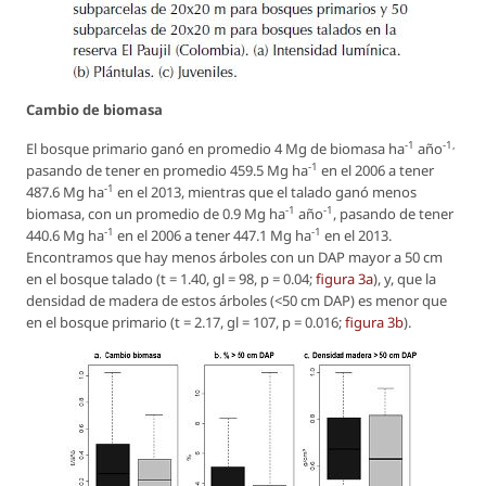
Cambio de biomasa
-1
-1,
El bosque primario ganó en promedio 4 Mg de biomasa ha
año
-1
pasando de tener en promedio 459.5 Mg ha
en el 2006 a tener
-1
487.6 Mg ha
en el 2013, mientras que el talado ganó menos
-1
-1
biomasa, con un promedio de 0.9 Mg ha
año
, pasando de tener
-1
-1
440.6 Mg ha
en el 2006 a tener 447.1 Mg ha
en el 2013.
Encontramos que hay menos árboles con un DAP mayor a 50 cm
en el bosque talado (t = 1.40, gl = 98, p = 0.04;
figura 3a
), y, que la
densidad de madera de estos árboles (<50 cm DAP) es menor que
en el bosque primario (t = 2.17, gl = 107, p = 0.016;
figura 3b
).