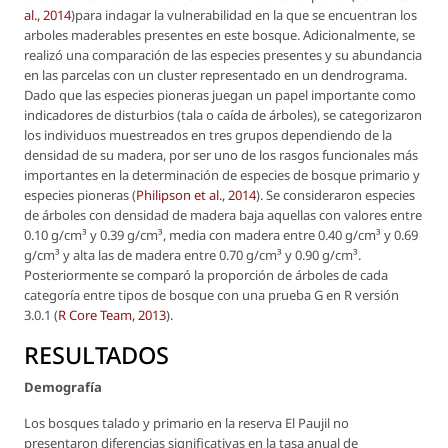
al
., 2014
)para indagar la vulnerabilidad en la que se encuentran los
arboles maderables presentes en este bosque. Adicionalmente, se
realizó una comparación de las especies presentes y su abundancia
en las parcelas con un cluster representado en un dendrograma.
Dado que las especies pioneras juegan un papel importante como
indicadores de disturbios (tala o caída de árboles), se categorizaron
los individuos muestreados en tres grupos dependiendo de la
densidad de su madera, por ser uno de los rasgos funcionales más
importantes en la determinación de especies de bosque primario y
especies pioneras (
Philipson
et al
., 2014
). Se consideraron especies
de árboles con densidad de madera baja aquellas con valores entre
0.10 g/cm³ y 0.39 g/cm³, media con madera entre 0.40 g/cm³ y 0.69
g/cm³ y alta las de madera entre 0.70 g/cm³ y 0.90 g/cm³.
Posteriormente se comparó la proporción de árboles de cada
categoría entre tipos de bosque con una prueba G en R versión
3.0.1 (
R Core Team, 2013
).
RESULTADOS
Demografía
Los bosques talado y primario en la reserva El Paujil no
presentaron diferencias significativas en la tasa anual de