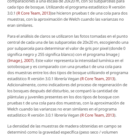
comparaciones a una escala de 20x20 m, con 50 subparcelas para
cada tipo de bosque. Utilizando el programa estadístico R versión
3.0.1
(R Core Team, 2013
)se hicieron pruebas t de una cola para dos
muestras, con la aproximación de Welch cuando las varianzas no
eran similares.
Para el análisis de claros se utilizaron las fotos tomadas en el punto
central de cada una de las subparcelas de 20x20 m, escogiendo una
por subparcela para determinar el valor de gris por pixel (donde 0
significa negro y 255 significa blanco) con el programa Image J
(
Image J, 2007
). Este valor representa la intensidad lumínica en el
sotobosque y es comparado con una prueba t de una cola para
dos muestras entre los dos tipos de bosque utilizando el programa
estadístico R versión 3.0.1 librería Vegan
(R Core Team, 2013
).
Adicionalmente, como indicadores del proceso de regeneración de
los bosques después del disturbio, se comparó la cantidad de
plántulas y juveniles presentes en los dos tipos de bosque con
pruebas t de una cola para dos muestras, con la aproximación de
Welch cuando las varianzas no eran similares en el programa
estadístico R versión 3.0.1 librería Vegan
(R Core Team, 2013
).
La densidad de las muestras de madera obtenidas en campo se
determinó como la gravedad específica (peso seco / volumen