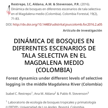
Restrepo, I.C, Aldana, A.M. & Stevenson, P.R.
(2016).
Dinámica de bosques en diferentes escenarios de tala selectiva
en el Magdalena medio (Colombia).
Colombia Forestal
, 19(2),
71-83.
DOI:
http://dx.doi.org/10.14483/udistrital.jour.colomb.for.2016.2.a05
Artículo de investigación
DINÁMICA DE BOSQUES EN
DIFERENTES ESCENARIOS DE
TALA SELECTIVA EN EL
MAGDALENA MEDIO
(COLOMBIA)
Forest dynamics under different levels of selective
logging in the middle Magdalena River (Colombia)
1
2
3
Isabel C. Restrepo
, Ana M. Aldana
& Pablo R. Stevenson
1
Laboratorio de ecología de bosques tropicales y primatología
(LEBTYP), Universidad de Los Andes, Bogotá, Colombia.