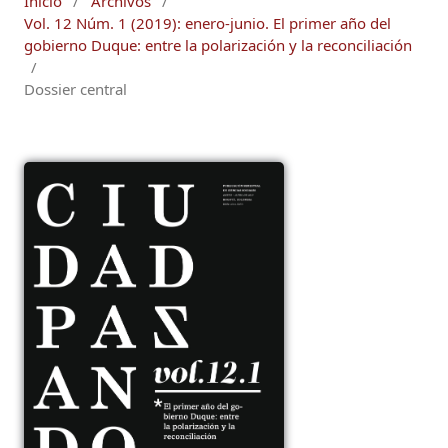
Inicio
/
Archivos
/
Vol. 12 Núm. 1 (2019): enero-junio. El primer año del
gobierno Duque: entre la polarización y la reconciliación
/
Dossier central