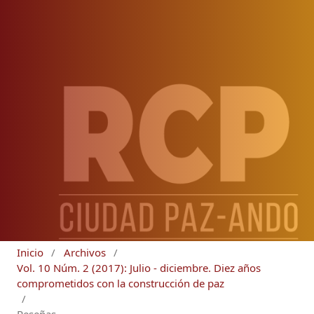
Inicio
/
Archivos
/
Vol. 10 Núm. 2 (2017): Julio - diciembre. Diez años
comprometidos con la construcción de paz
/