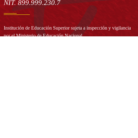
NIT. 899.999.230.7
Institución de Educación Superior sujeta a inspección y vigilancia
por el Ministerio de Educación Nacional
Acuerdo de creación N° 10 de 1948 del Concejo de Bogotá
Acreditación Institucional de Alta Calidad - Resolución N° 023653
del 10 de diciembre del 2021
Redes sociales
Normatividad general