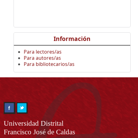
Información
Para lectores/as
Para autores/as
Para bibliotecarios/as
Información
Universidad Distrital
Francisco José de Caldas