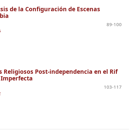
isis de la Configuración de Escenas
bia
89-100
6
s Religiosos Post-independencia en el Rif
z Imperfecta
103-117
2