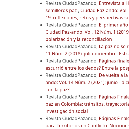
Revista CiudadPazando,
Entrevista a 
semilleros paz
,
Ciudad Paz-ando: Vol.
19: reflexiones, retos y perspectivas 
Revista CiudadPazando,
El primer año
Ciudad Paz-ando: Vol. 12 Núm. 1 (2019)
polarización y la reconciliación
Revista CiudadPazando,
La paz no se 
11 Núm. 2 (2018): julio-diciembre. Estr
Revista CiudadPazando,
Páginas final
escurrió entre los dedos? Entre la p
Revista CiudadPazando,
De vuelta a l
ando: Vol. 14 Núm. 2 (2021): junio - d
con la paz?
Revista CiudadPazando,
Páginas Final
paz en Colombia: tránsitos, trayectoria
investigación social
Revista CiudadPazando,
Páginas Final
para Territorios en Conflicto. Nociones