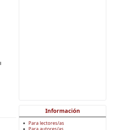
,
l
Información
Para lectores/as
Para autores/as