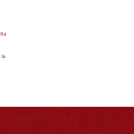
lta
 la