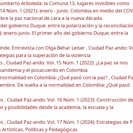
Humberto Arboleda: la Comuna 13, lugares invisibles como
 14 Núm. 1 (2021): enero - junio. Colombia en medio del CO
sobre la paz nacional de cara a la nueva década
 del gobierno Duque: entre la polarización y la reconciliaci
: enero-junio. El primer año del gobierno Duque: entre la
rinde. Entrevista con Olga Behar Leiser
,
Ciudad Paz-ando: Vo
ategias para la superación de la violencia
es
,
Ciudad Paz-ando: Vol. 15 Núm. 1 (2022): ¿La paz se nos
ospandemia y el posacuerdo en Colombia
a normalidad en Colombia: ¿Qué pasó con la paz?
,
Ciudad Pa
iciembre. De vuelta a la normalidad en Colombia: ¿Qué pasó
es
,
Ciudad Paz-ando: Vol. 16 Núm. 1 (2023): Construcción d
s y posibilidades desde la academia, la escuela y la
es
,
Ciudad Paz-ando: Vol. 17 Núm. 1 (2024): Estrategias de 
 Artísticas, Políticas y Pedagógicas