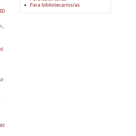
Para bibliotecarios/as
VID
ón
,
l.
z-
e
Paz