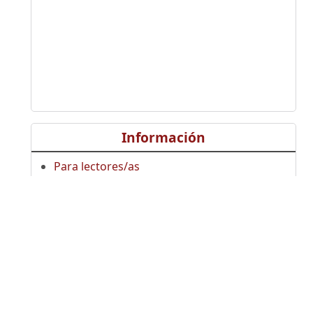
Información
Para lectores/as
Para autores/as
Para bibliotecarios/as