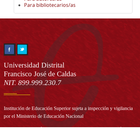
Para bibliotecarios/as
Información
Universidad Distrital
Francisco José de Caldas
NIT. 899.999.230.7
Institución de Educación Superior sujeta a inspección y vigilancia
por el Ministerio de Educación Nacional
Acuerdo de creación N° 10 de 1948 del Concejo de Bogotá
Acreditación Institucional de Alta Calidad - Resolución N° 023653