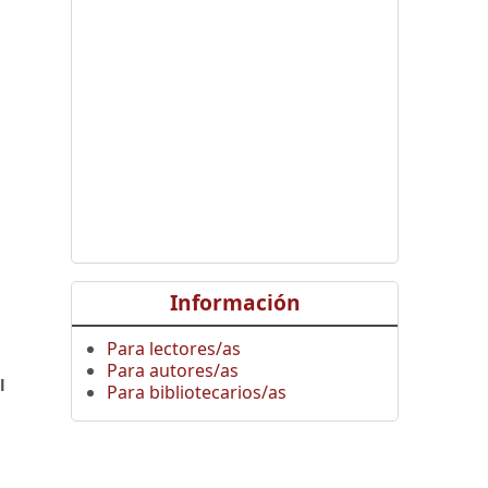
,
Información
Para lectores/as
Para autores/as
l
Para bibliotecarios/as