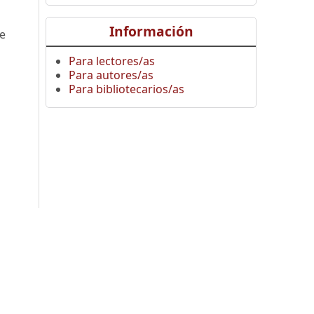
Información
le
Para lectores/as
Para autores/as
Para bibliotecarios/as