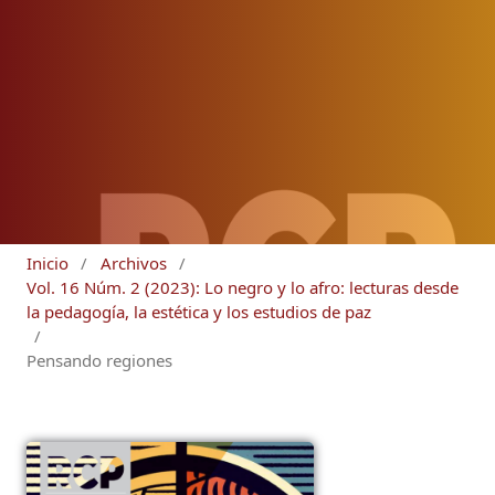
Inicio
/
Archivos
/
Vol. 16 Núm. 2 (2023): Lo negro y lo afro: lecturas desde
la pedagogía, la estética y los estudios de paz
/
Pensando regiones