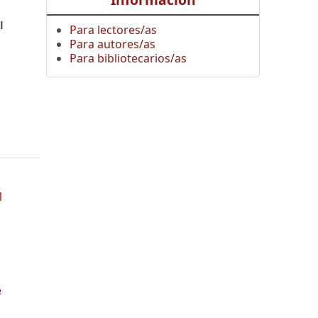
Información
l
Para lectores/as
Para autores/as
Para bibliotecarios/as
1
e