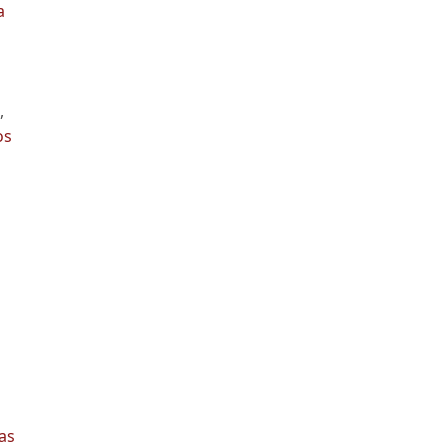
a
,
os
as