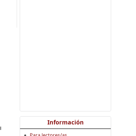
,
Información
l
Para lectores/as