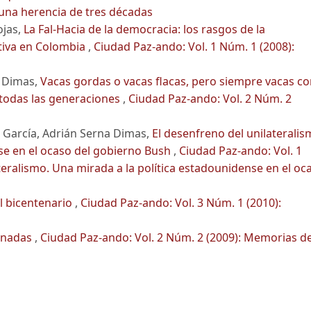
 una herencia de tres décadas
ojas,
La Fal-Hacia de la democracia: los rasgos de la
ativa en Colombia
,
Ciudad Paz-ando: Vol. 1 Núm. 1 (2008):
a Dimas,
Vacas gordas o vacas flacas, pero siempre vacas c
e todas las generaciones
,
Ciudad Paz-ando: Vol. 2 Núm. 2
 García, Adrián Serna Dimas,
El desenfreno del unilaterali
se en el ocaso del gobierno Bush
,
Ciudad Paz-ando: Vol. 1
teralismo. Una mirada a la política estadounidense en el oc
l bicentenario
,
Ciudad Paz-ando: Vol. 3 Núm. 1 (2010):
inadas
,
Ciudad Paz-ando: Vol. 2 Núm. 2 (2009): Memorias d