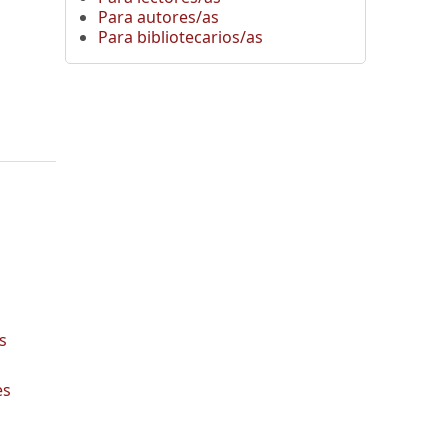
Para autores/as
Para bibliotecarios/as
s
es