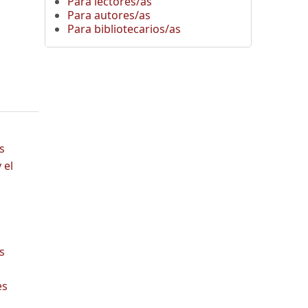
Para lectores/as
Para autores/as
Para bibliotecarios/as
s
 el
s
es