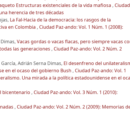
aqueto Estructuras existenciales de la vida mafiosa
,
Ciudad
 una herencia de tres décadas
ojas,
La Fal-Hacia de la democracia: los rasgos de la
ativa en Colombia
,
Ciudad Paz-ando: Vol. 1 Núm. 1 (2008):
a Dimas,
Vacas gordas o vacas flacas, pero siempre vacas c
e todas las generaciones
,
Ciudad Paz-ando: Vol. 2 Núm. 2
 García, Adrián Serna Dimas,
El desenfreno del unilaterali
se en el ocaso del gobierno Bush
,
Ciudad Paz-ando: Vol. 1
teralismo. Una mirada a la política estadounidense en el oc
l bicentenario
,
Ciudad Paz-ando: Vol. 3 Núm. 1 (2010):
inadas
,
Ciudad Paz-ando: Vol. 2 Núm. 2 (2009): Memorias d