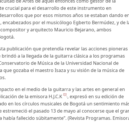
Facultad de Artes de aquel entonces como gestor de la
te crucial para el desarrollo de este instrumento en
 desarrollos que por esos mismos años se estaban dando e
ua, encabezados por el musicólogo Egberto Bermúdez, y de l
 compositor y arquitecto Mauricio Bejarano, ambos
Bogotá.
ta publicación que pretendía revelar las acciones pioneras
e brindó a la llegada de la guitarra clásica a los programas
 Conservatorio de Música de la Universidad Nacional de
la que gozaba el maestro Isaza y su visión de la música de
os.
acto en el medio de la guitarra y las artes en general en
[1]
licación de la emisora H.J.C.K
, expresó en su edición de
rado en los círculos musicales de Bogotá un sentimiento má
e estremeció el pasado 13 de mayo al conocerse que el gra
a había fallecido súbitamente”. (Revista Programas. Emisor