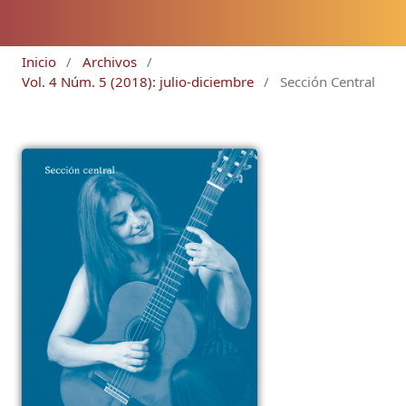
Inicio
/
Archivos
/
Vol. 4 Núm. 5 (2018): julio-diciembre
/
Sección Central