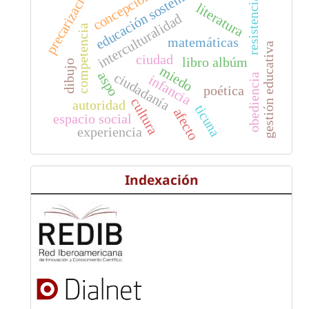
educación sostenible
concepciones
precarización
resistencia
literatura
interculturalidad
competencia
matemáticas
gestión educativa
ciudad
libro albúm
dibujo
miedo
aspo
ciudadanía
obediencia
infancia
poética
cultura
autoridad
ticuna
afecto
espacio social
experiencia
Indexación