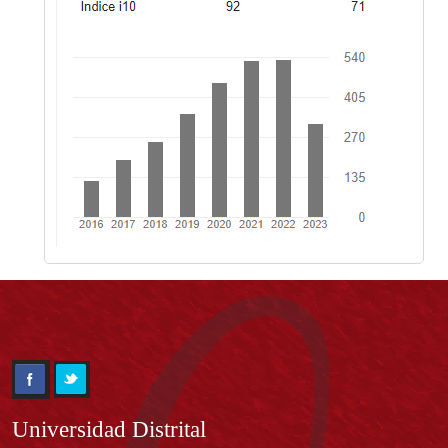
Información
Universidad Distrital