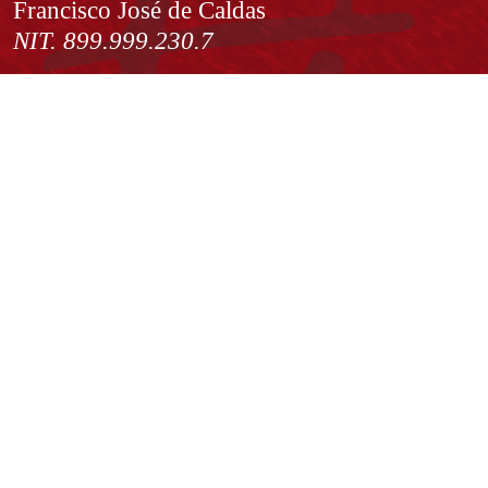
Francisco José de Caldas
NIT. 899.999.230.7
Institución de Educación Superior sujeta a inspección y vigilancia
por el Ministerio de Educación Nacional
Acuerdo de creación N° 10 de 1948 del Concejo de Bogotá
Acreditación Institucional de Alta Calidad - Resolución N° 023653
del 10 de diciembre del 2021
Redes sociales
Normatividad general