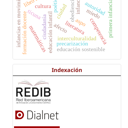
infancias en movimiento
infancia
poética
obediencia
primera infancia
autoridad
cultura
ciudad
miedo
ticuna
educación infantil
formación docente
ciudadanía
aspo
competencia
literatura
afecto
matemáticas
interculturalidad
precarización
educación sostenible
Indexación