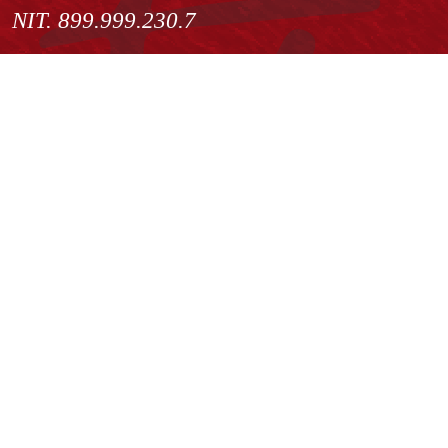
NIT. 899.999.230.7
Institución de Educación Superior sujeta a inspección y vigilancia
por el Ministerio de Educación Nacional
Acuerdo de creación N° 10 de 1948 del Concejo de Bogotá
Acreditación Institucional de Alta Calidad - Resolución N° 023653
del 10 de diciembre del 2021
Redes sociales
Normatividad general